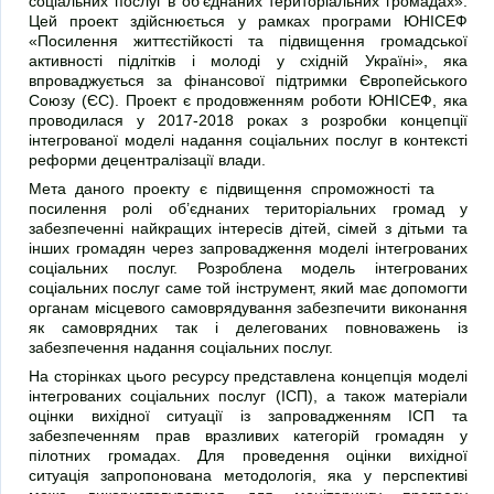
соціальних послуг в об’єднаних територіальних громадах».
Цей проект здійснюється у рамках програми ЮНІСЕФ
«Посилення життєстійкості та підвищення громадської
активності підлітків і молоді у східній Україні», яка
впроваджується за фінансової підтримки Європейського
Союзу (ЄС). Проект є продовженням роботи ЮНІСЕФ, яка
проводилася у 2017-2018 роках з розробки концепції
інтегрованої моделі надання соціальних послуг в контексті
реформи децентралізації влади.
Мета даного проекту є підвищення спроможності та
посилення ролі об’єднаних територіальних громад у
забезпеченні найкращих інтересів дітей, сімей з дітьми та
інших громадян через запровадження моделі інтегрованих
соціальних послуг. Розроблена модель інтегрованих
соціальних послуг саме той інструмент, який має допомогти
органам місцевого самоврядування забезпечити виконання
як самоврядних так і делегованих повноважень із
забезпечення надання соціальних послуг.
На сторінках цього ресурсу представлена концепція моделі
інтегрованих соціальних послуг (ІСП), а також матеріали
оцінки вихідної ситуації із запровадженням ІСП та
забезпеченням прав вразливих категорій громадян у
пілотних громадах. Для проведення оцінки вихідної
ситуація запропонована методологія, яка у перспективі