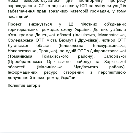
може використовуватися для моніторингу прогресу
впровадження ІСП та оцінки впливу ІСП на зміну ситуації із
забезпечення прав вразливих категорій громадян, у тому
числі дітей.
Проект виконується у 12 пілотних об’єднаних
територіальних громадах сходу України. До них увійшли
п’ять громад Донецької області (Іллінівська, Миколаївська,
Соледарська ОТГ, міста Бахмут і Дружківка), чотири ОТГ
Луганської області (Біловодська, Білокуракинська,
Новопсковська, Троїцька), по одній ОТГ з Дніпропетровської
(Томаківська Томаківського району), Запорізької
(Преображенська Оріхівського району) та Харківської
областей (Малинівська Чугуївського району).
Інформаційних ресурс створений з перспективою
долучення й інших громад України.
Колектив авторів.