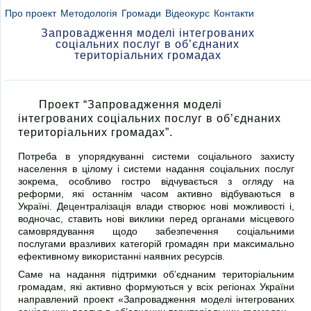
Про проект
Методологія
Громади
Відеокурс
Контакти
Запровадження моделі інтегрованих
соціальних послуг в об’єднаних
територіальних громадах
Проект “Запровадження моделі
інтегрованих соціальних послуг в об’єднаних
територіальних громадах”.
Потреба в упорядкуванні системи соціального захисту
населення в цілому і системи надання соціальних послуг
зокрема, особливо гостро відчувається з огляду на
реформи, які останнім часом активно відбуваються в
Україні. Децентралізація влади створює нові можливості і,
водночас, ставить нові виклики перед органами місцевого
самоврядування щодо забезпечення соціальними
послугами вразливих категорій громадян при максимально
ефективному використанні наявних ресурсів.
Саме на надання підтримки об’єднаним територіальним
громадам, які активно формуються у всіх регіонах України
направлений проект «Запровадження моделі інтегрованих